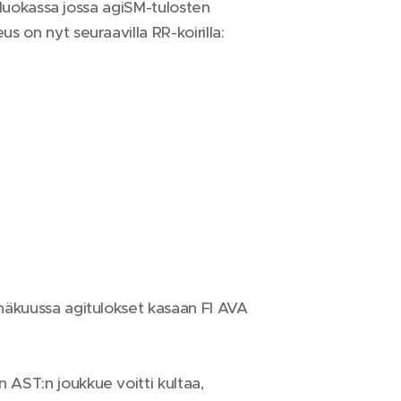
3-luokassa jossa agiSM-tulosten
 on nyt seuraavilla RR-koirilla:
inäkuussa agitulokset kasaan FI AVA
 AST:n joukkue voitti kultaa,