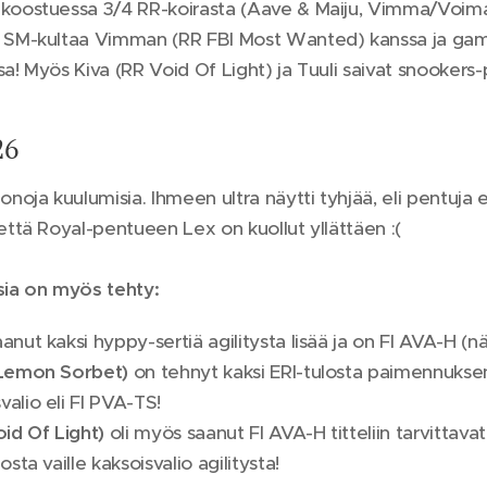
koostuessa 3/4 RR-koirasta (Aave & Maiju, Vimma/Voima 
 SM-kultaa Vimman (RR FBI Most Wanted) kanssa ja gam
sa! Myös Kiva (RR Void Of Light) ja Tuuli saivat snookers-
26
onoja kuulumisia. Ihmeen ultra näytti tyhjää, eli pentuja e
 että Royal-pentueen Lex on kuollut yllättäen :(
sia on myös tehty:
anut kaksi hyppy-sertiä agilitysta lisää ja on FI AVA-H (nä
 Lemon Sorbet)
on tehnyt kaksi ERI-tulosta paimennuksen 3-
alio eli FI PVA-TS!
oid Of Light)
oli myös saanut FI AVA-H titteliin tarvittava
osta vaille kaksoisvalio agilitysta!