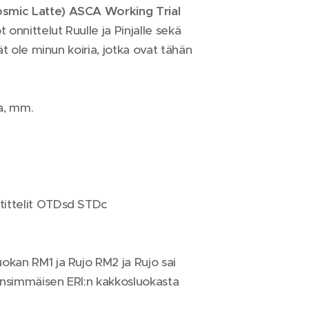
osmic Latte)
ASCA Working Trial
onnittelut Ruulle ja Pinjalle sekä
ät ole minun koiria, jotka ovat tähän
a, mm.
 tittelit OTDsd STDc
okan RM1 ja Rujo RM2 ja Rujo sai
 ensimmäisen ERI:n kakkosluokasta