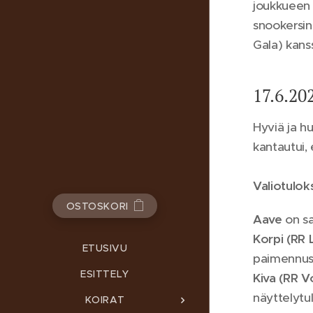
joukkueen 
snookersin
Gala) kans
17.6.20
Hyviä ja hu
kantautui,
Valiotulok
OSTOSKORI
Aave
on sa
Korpi (RR
ETUSIVU
paimennusv
ESITTELY
Kiva (RR V
näyttelytul
KOIRAT