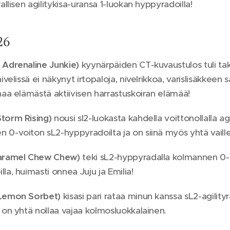
rallisen agilitykisa-uransa 1-luokan hyppyradoilla!
26
 Adrenaline Junkie)
kyynärpäiden CT-kuvaustulos tuli takai
nivelissä ei näkynyt irtopaloja, nivelrikkoa, varislisäkkeen s
inaa elämästä aktiivisen harrastuskoiran elämää!
torm Rising)
nousi sl2-luokasta kahdella voittonollalla ag
 0-voiton sL2-hyppyradoilta ja on siinä myös yhtä vaille
Caramel Chew Chew)
teki sL2-hyppyradalla kolmannen 0-
la, huimasti onnea Juju ja Emilia!
 Lemon Sorbet)
kisasi pari rataa minun kanssa sL2-agilityra
i on yhtä nollaa vajaa kolmosluokkalainen.