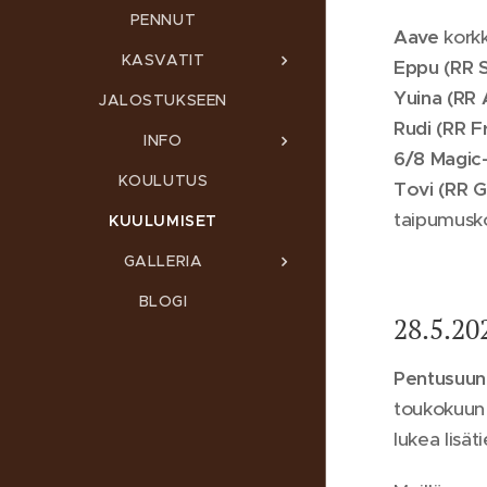
PENNUT
Aave
korkk
KASVATIT
Eppu (RR 
Yuina (RR 
JALOSTUKSEEN
Rudi (RR Fr
INFO
6/8 Magic
KOULUTUS
Tovi (RR 
taipumusko
KUULUMISET
GALLERIA
BLOGI
28.5.20
Pentusuun
toukokuun a
lukea lisät