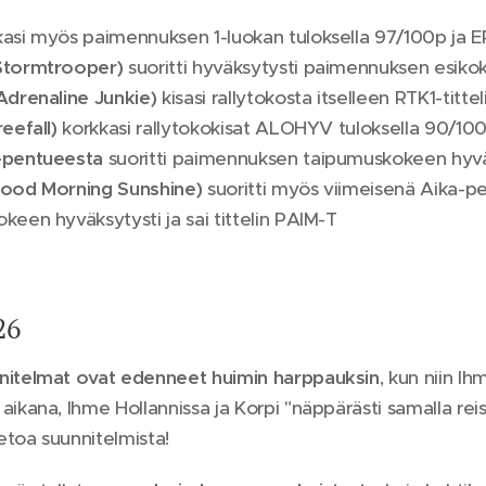
asi myös paimennuksen 1-luokan tuloksella 97/100p ja ER
Stormtrooper)
suoritti hyväksytysti paimennuksen esikok
Adrenaline Junkie)
kisasi rallytokosta itselleen RTK1-tittel
eefall)
korkkasi rallytokokisat ALOHYV tuloksella 90/10
-pentueesta
suoritti paimennuksen taipumuskokeen hyväks
Good Morning Sunshine)
suoritti myös viimeisenä Aika-
keen hyväksytysti ja sai tittelin PAIM-T
26
nitelmat ovat edenneet huimin harppauksin
, kun niin I
ikana, Ihme Hollannissa ja Korpi "näppärästi samalla reisu
ietoa suunnitelmista!