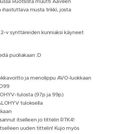
kuussa Ruotsista muutti Aaveen
ihastuttava musta trikki, josta
t 2-v synttäreiden kunniaksi käyneet
iedä puoliakaan :D
okkavoitto ja menolippu AVO-luokkaan
AVO99
LOHYV-tulosta (97p ja 99p)
ALOHYV tuloksella
kkaan
annut itselleen jo tittelin RTK4!
itselleen uuden tittelin! Kujo myös