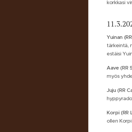
korkkasi vi
11.3.20
Yuinan (RR
tärkeintä, 
estäisi Yu
Aave (RR S
myös yhden
Juju (RR 
hyppyradoil
Korpi (RR
ollen Korp