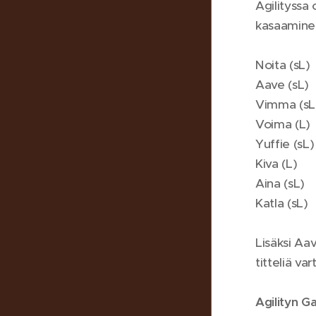
Agilityssa 
kasaaminen
Noita (sL)
Aave (sL)
Vimma (sL
Voima (L)
Yuffie (sL)
Kiva (L)
Aina (sL)
Katla (sL)
Lisäksi Aa
titteliä va
Agilityn G