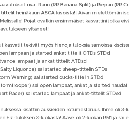
saavutukset ovat
Ruun (RR Banana Split)
ja
Riepun (RR C
ittelit heinäkuun ASCA kisoista!!
Aivan mielettömän isot 
 Melissalle! Pojat ovatkin ensimmäiset kasvattini jotka eiv
avutukseen yltäneet!
 kasvatit tekivät myös hienoja tuloksia samoissa kisoiss
pen lampaan ja started ankat tittelit OTDs STDd
dvance lampaat ja ankat tittelit ATDsd
Salty Liquorice) sai started sheep-tittelin STDs
torm Warning) sai started ducks-tittelin STDd
tormtrooper) sai open lampaat, ankat ja started naudat
Heart Racer) sai started lampaat ja ankat-tittelit STDsd
uksessa kisattiin aussieiden rotumestaruus. Ihme oli 3-lu
n ERI-tuloksen 3-luokasta! Aave oli 2-luokan RM1 ja sai