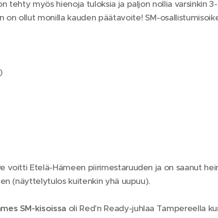
on tehty myös hienoja tuloksia ja paljon nollia varsinkin 
 on ollut monilla kauden päätavoite! SM-osallistumisoikeus
)
ve voitti Etelä-Hämeen piirimestaruuden ja on saanut he
rten (näyttelytulos kuitenkin yhä uupuu).
ames SM-kisoissa
oli Red'n Ready-juhlaa Tampereella kun