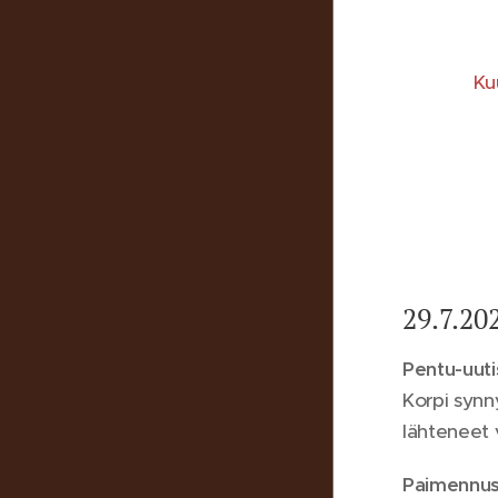
Ku
29.7.20
Pentu-uuti
Korpi synny
lähteneet
Paimennusk