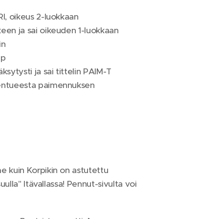
I, oikeus 2-luokkaan
een ja sai oikeuden 1-luokkaan
in
0p
ytysti ja sai tittelin PAIM-T
pentueesta paimennuksen
hme kuin Korpikin on astutettu
ulla" Itävallassa! Pennut-sivulta voi