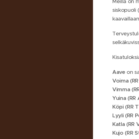
Meillä on 
siskopuoli
kaavaillaa
Terveystul
selkäkuvis
Kisatuloks
Aave
on sa
Voima (RR 
Vimma (RR
Yuina (RR 
Köpi (RR T
Lyyli (RR 
Katla (RR 
Kujo (RR 