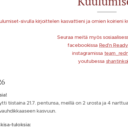
Kuulumis
ulumiset-sivulla kirjoittelen kasvattieni ja omien koirieni
Seuraa meitä myös sosiaalises
facebookissa
Red'n Ready
instagramissa
team_red
youtubessa
shantinkoi
26
sia!
tti tiistaina 21.7. pentunsa, meillä on 2 urosta ja 4 narttu
 vauhdikkaaseen kasvuun.
isa-tuloksia: