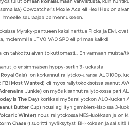
myös tullut
omaan koiralaumaan vahvistusta
, kuin huhti
 (sama isä) Cowcatcher's Moxie Ace eli Hex! Hex on aivan 
n Ihmeelle seuraajaa paimennukseen.
oksissa Myrsky-pentueen kaksi narttua Flicka ja Elvi, ova
sa, molemmilla LTV0 VA0 SP0 eli priimaa kaikki!
ia on tahkottu aivan tolkuttomasti... En varmaan muista/t
anut jo ensimmäisen hyppy-sertin 3-luokasta
Royal Gala)
on korkannut rallytoko-uransa ALO100p, lu
 FBI Most Wanted)
oli myös rallytokokisoissa saanut 
Adrenaline Junkie)
on myös kisannut rallytokossa pari A
oday Is The Day)
korkkasi myös rallytokon ALO-luokan 
Peanut Butter Cup)
nousi agilityn gamblers-kisoissa 3-luo
Volcanic Winter)
nousi rallytokossa MES-luokkaan ja on kis
Storm Chaser)
suoritti hyväksytysti BH-kokeen ja sai siitä 