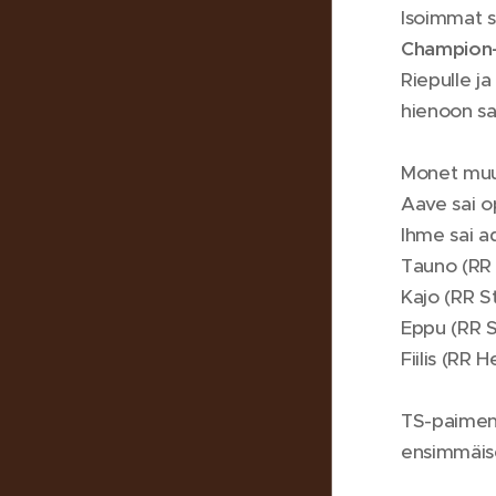
Isoimmat 
Champion-t
Riepulle ja
hienoon sa
Monet muut
Aave sai o
Ihme sai a
Tauno (RR 
Kajo (RR S
Eppu (RR S
Fiilis (RR 
TS-paimenn
ensimmäise