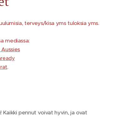
et
 kuulumisia, terveys/kisa yms tuloksia yms.
sa mediassa:
 Aussies
nready
.
rat
a! Kaikki pennut voivat hyvin, ja ovat