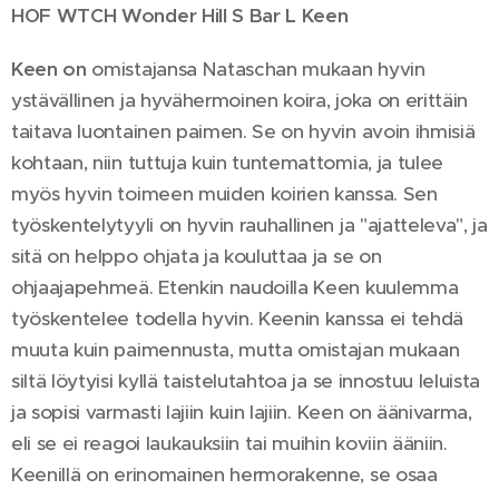
HOF WTCH Wonder Hill S Bar L Keen
Keen on
omistajansa Nataschan mukaan hyvin
ystävällinen ja hyvähermoinen koira, joka on erittäin
taitava luontainen paimen. Se on hyvin avoin ihmisiä
kohtaan, niin tuttuja kuin tuntemattomia, ja tulee
myös hyvin toimeen muiden koirien kanssa. Sen
työskentelytyyli on hyvin rauhallinen ja "ajatteleva", ja
sitä on helppo ohjata ja kouluttaa ja se on
ohjaajapehmeä. Etenkin naudoilla Keen kuulemma
työskentelee todella hyvin. Keenin kanssa ei tehdä
muuta kuin paimennusta, mutta omistajan mukaan
siltä löytyisi kyllä taistelutahtoa ja se innostuu leluista
ja sopisi varmasti lajiin kuin lajiin. Keen on äänivarma,
eli se ei reagoi laukauksiin tai muihin koviin ääniin.
Keenillä on erinomainen hermorakenne, se osaa