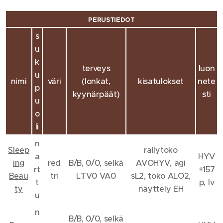
PERUSTIEDOT
s
u
k
terveys
luon
u
nimi
väri
(lonkat,
kisatulokset
nete
p
kyynärpäät)
sti
u
o
li
n
Sleep
rallytoko
a
HYV
ing
red
B/B, 0/0, selkä
AVOHYV, agi
rt
+157
Beau
tri
LTV0 VA0
sL2, toko ALO2,
t
p, lv
ty
näyttely EH
u
n
B/B, 0/0, selkä