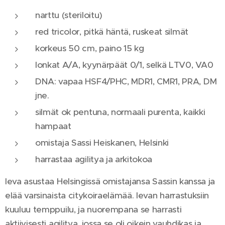
narttu (steriloitu)
red tricolor, pitkä häntä, ruskeat silmät
korkeus 50 cm, paino 15 kg
lonkat A/A, kyynärpäät 0/1, selkä LTV0, VA0
DNA: vapaa HSF4/PHC, MDR1, CMR1, PRA, DM
jne.
silmät ok pentuna, normaali purenta, kaikki
hampaat
omistaja Sassi Heiskanen, Helsinki
harrastaa agilitya ja arkitokoa
Ieva asustaa Helsingissä omistajansa Sassin kanssa ja
elää varsinaista citykoiraelämää. Ievan harrastuksiin
kuuluu temppuilu, ja nuorempana se harrasti
aktiivisesti agilitya, jossa se oli oikein vauhdikas ja