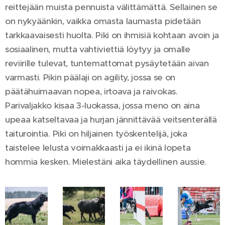
reittejään muista pennuista välittämättä. Sellainen se
on nykyäänkin, vaikka omasta laumasta pidetään
tarkkaavaisesti huolta. Piki on ihmisiä kohtaan avoin ja
sosiaalinen, mutta vahtiviettiä löytyy ja omalle
reviirille tulevat, tuntemattomat pysäytetään aivan
varmasti. Pikin päälaji on agility, jossa se on
päätähuimaavan nopea, irtoava ja raivokas.
Parivaljakko kisaa 3-luokassa, jossa meno on aina
upeaa katseltavaa ja hurjan jännittävää veitsenterällä
taiturointia. Piki on hiljainen työskentelijä, joka
taistelee lelusta voimakkaasti ja ei ikinä lopeta
hommia kesken. Mielestäni aika täydellinen aussie.