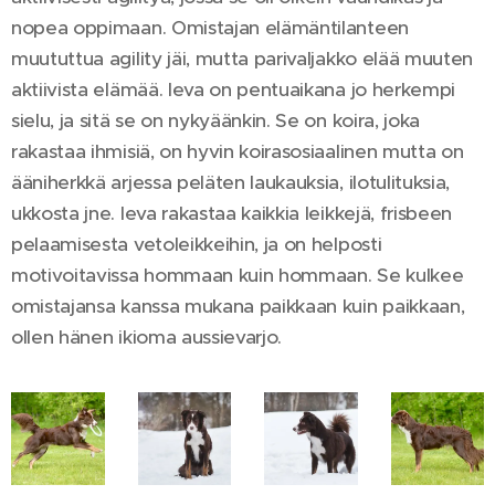
nopea oppimaan. Omistajan elämäntilanteen
muututtua agility jäi, mutta parivaljakko elää muuten
aktiivista elämää. Ieva on pentuaikana jo herkempi
sielu, ja sitä se on nykyäänkin. Se on koira, joka
rakastaa ihmisiä, on hyvin koirasosiaalinen mutta on
ääniherkkä arjessa peläten laukauksia, ilotulituksia,
ukkosta jne. Ieva rakastaa kaikkia leikkejä, frisbeen
pelaamisesta vetoleikkeihin, ja on helposti
motivoitavissa hommaan kuin hommaan. Se kulkee
omistajansa kanssa mukana paikkaan kuin paikkaan,
ollen hänen ikioma aussievarjo.