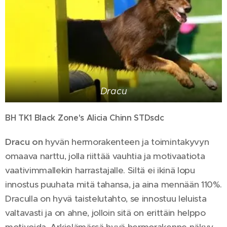
Dracu
BH TK1 Black Zone's Alicia Chinn STDsdc
Dracu on
hyvän hermorakenteen ja toimintakyvyn
omaava narttu, jolla riittää vauhtia ja motivaatiota
vaativimmallekin harrastajalle. Siltä ei ikinä lopu
innostus puuhata mitä tahansa, ja aina mennään 110%.
Draculla on hyvä taistelutahto, se innostuu leluista
valtavasti ja on ahne, jolloin sitä on erittäin helppo