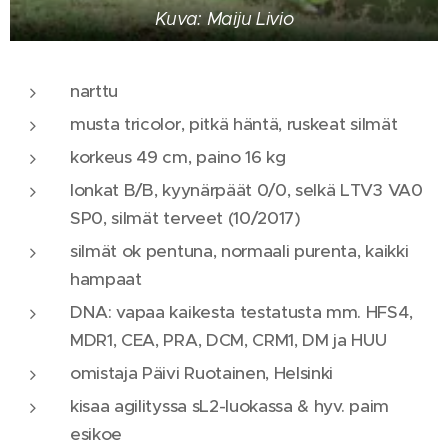
Kuva: Maiju Livio
narttu
musta tricolor, pitkä häntä, ruskeat silmät
korkeus 49 cm, paino 16 kg
lonkat B/B, kyynärpäät 0/0, selkä LTV3 VA0
SP0, silmät terveet (10/2017)
silmät ok pentuna, normaali purenta, kaikki
hampaat
DNA: vapaa kaikesta testatusta mm. HFS4,
MDR1, CEA, PRA, DCM, CRM1, DM ja HUU
omistaja Päivi Ruotainen, Helsinki
kisaa agilityssa sL2-luokassa & hyv. paim
esikoe