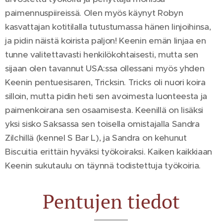
paimennuspiireissä. Olen myös käynyt Robyn
kasvattajan kotitilalla tutustumassa hänen linjoihinsa,
ja pidin näistä koirista paljon! Keenin emän linjaa en
tunne valitettavasti henkilökohtaisesti, mutta sen
sijaan olen tavannut USA:ssa ollessani myös yhden
Keenin pentuesisaren, Tricksin. Tricks oli nuori koira
silloin, mutta pidin heti sen avoimesta luonteesta ja
paimenkoirana sen osaamisesta. Keenillä on lisäksi
yksi sisko Saksassa sen toisella omistajalla Sandra
Zilchillä (kennel S Bar L), ja Sandra on kehunut
Biscuitia erittäin hyväksi työkoiraksi. Kaiken kaikkiaan
Keenin sukutaulu on täynnä todistettuja työkoiria.
Pentujen tiedot