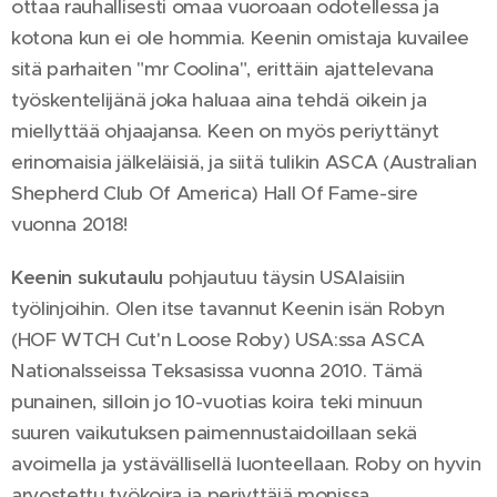
ottaa rauhallisesti omaa vuoroaan odotellessa ja
kotona kun ei ole hommia. Keenin omistaja kuvailee
sitä parhaiten "mr Coolina", erittäin ajattelevana
työskentelijänä joka haluaa aina tehdä oikein ja
miellyttää ohjaajansa. Keen on myös periyttänyt
erinomaisia jälkeläisiä, ja siitä tulikin ASCA (Australian
Shepherd Club Of America) Hall Of Fame-sire
vuonna 2018!
Keenin sukutaulu
pohjautuu täysin USAlaisiin
työlinjoihin. Olen itse tavannut Keenin isän Robyn
(HOF WTCH Cut'n Loose Roby) USA:ssa ASCA
Nationalsseissa Teksasissa vuonna 2010. Tämä
punainen, silloin jo 10-vuotias koira teki minuun
suuren vaikutuksen paimennustaidoillaan sekä
avoimella ja ystävällisellä luonteellaan. Roby on hyvin
arvostettu työkoira ja periyttäjä monissa