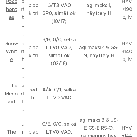
Poca
a
HYV
blac
LVT3 VA0
agi maksi1,
hont
rt
+190
k tri
SP0, silmät ok
näyttely H
as
t
p, lv
(10/17)
u
n
B/B, 0/0, selkä
Snow
a
HYV
blac
LTV0 VA0,
agi maksi2 & GS-
Whit
rt
+140
k tri
silmät ok
N, näyttely H
e
t
p, lv
(02/18)
u
n
Little
a
red
A/A, 0/1, selkä
Merm
rt
-
-
tri
LTV0 VA0
aid
t
u
agi maksi3 & JS-
u
C/B, 0/0, selkä
E GS-E RS-O,
HYV
The
r
blac
LTV0 VA0,
paimennus hyv.
+144