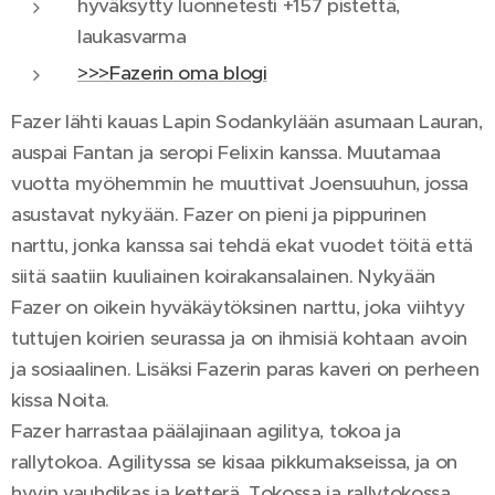
hyväksytty luonnetesti +157 pistettä,
laukasvarma
>>>Fazerin oma blogi
Fazer lähti kauas Lapin Sodankylään asumaan Lauran,
auspai Fantan ja seropi Felixin kanssa. Muutamaa
vuotta myöhemmin he muuttivat Joensuuhun, jossa
asustavat nykyään. Fazer on pieni ja pippurinen
narttu, jonka kanssa sai tehdä ekat vuodet töitä että
siitä saatiin kuuliainen koirakansalainen. Nykyään
Fazer on oikein hyväkäytöksinen narttu, joka viihtyy
tuttujen koirien seurassa ja on ihmisiä kohtaan avoin
ja sosiaalinen. Lisäksi Fazerin paras kaveri on perheen
kissa Noita.
Fazer harrastaa päälajinaan agilitya, tokoa ja
rallytokoa. Agilityssa se kisaa pikkumakseissa, ja on
hyvin vauhdikas ja ketterä. Tokossa ja rallytokossa