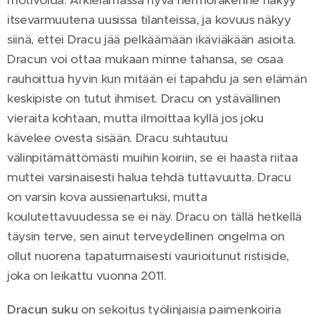
motivoida. Arkielämässä hyvä hermorakenne näkyy
itsevarmuutena uusissa tilanteissa, ja kovuus näkyy
siinä, ettei Dracu jää pelkäämään ikäviäkään asioita.
Dracun voi ottaa mukaan minne tahansa, se osaa
rauhoittua hyvin kun mitään ei tapahdu ja sen elämän
keskipiste on tutut ihmiset. Dracu on ystävällinen
vieraita kohtaan, mutta ilmoittaa kyllä jos joku
kävelee ovesta sisään. Dracu suhtautuu
välinpitämättömästi muihin koiriin, se ei haasta riitaa
muttei varsinaisesti halua tehdä tuttavuutta. Dracu
on varsin kova aussienartuksi, mutta
koulutettavuudessa se ei näy. Dracu on tällä hetkellä
täysin terve, sen ainut terveydellinen ongelma on
ollut nuorena tapaturmaisesti vaurioitunut ristiside,
joka on leikattu vuonna 2011.
Dracun suku
on sekoitus työlinjaisia paimenkoiria