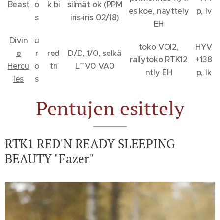
Beast
o
k bi
silmät ok (PPM
esikoe, näyttely
p, lv
s
iris-iris 02/18)
EH
Divin
u
toko VOI2,
HYV
e
r
red
D/D, 1/0, selkä
rallytoko RTK12
+138
Hercu
o
tri
LTV0 VA0
ntly EH
p, lk
les
s
Pentujen esittely
RTK1 RED'N READY SLEEPING
BEAUTY "Fazer"