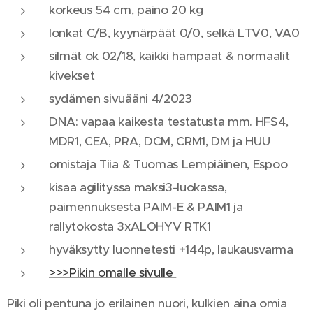
korkeus 54 cm, paino 20 kg
lonkat C/B, kyynärpäät 0/0, selkä LTV0, VA0
silmät ok 02/18, kaikki hampaat & normaalit
kivekset
sydämen sivuääni 4/2023
DNA: vapaa kaikesta testatusta mm. HFS4,
MDR1, CEA, PRA, DCM, CRM1, DM ja HUU
omistaja Tiia & Tuomas Lempiäinen, Espoo
kisaa agilityssa maksi3-luokassa,
paimennuksesta PAIM-E & PAIM1 ja
rallytokosta 3xALOHYV RTK1
hyväksytty luonnetesti +144p, laukausvarma
>>>Pikin omalle sivulle
Piki oli pentuna jo erilainen nuori, kulkien aina omia