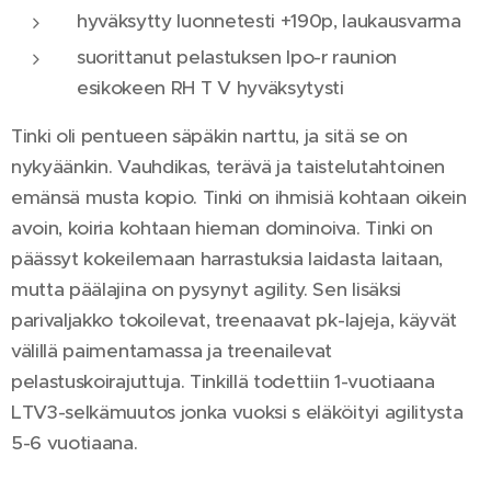
hyväksytty luonnetesti +190p, laukausvarma
suorittanut pelastuksen Ipo-r raunion
esikokeen RH T V hyväksytysti
Tinki oli pentueen säpäkin narttu, ja sitä se on
nykyäänkin. Vauhdikas, terävä ja taistelutahtoinen
emänsä musta kopio. Tinki on ihmisiä kohtaan oikein
avoin, koiria kohtaan hieman dominoiva. Tinki on
päässyt kokeilemaan harrastuksia laidasta laitaan,
mutta päälajina on pysynyt agility. Sen lisäksi
parivaljakko tokoilevat, treenaavat pk-lajeja, käyvät
välillä paimentamassa ja treenailevat
pelastuskoirajuttuja. Tinkillä todettiin 1-vuotiaana
LTV3-selkämuutos jonka vuoksi s eläköityi agilitysta
5-6 vuotiaana.