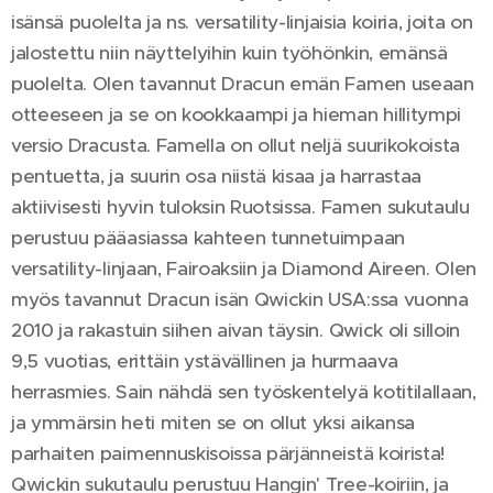
isänsä puolelta ja ns. versatility-linjaisia koiria, joita on
jalostettu niin näyttelyihin kuin työhönkin, emänsä
puolelta. Olen tavannut Dracun emän Famen useaan
otteeseen ja se on kookkaampi ja hieman hillitympi
versio Dracusta. Famella on ollut neljä suurikokoista
pentuetta, ja suurin osa niistä kisaa ja harrastaa
aktiivisesti hyvin tuloksin Ruotsissa. Famen sukutaulu
perustuu pääasiassa kahteen tunnetuimpaan
versatility-linjaan, Fairoaksiin ja Diamond Aireen. Olen
myös tavannut Dracun isän Qwickin USA:ssa vuonna
2010 ja rakastuin siihen aivan täysin. Qwick oli silloin
9,5 vuotias, erittäin ystävällinen ja hurmaava
herrasmies. Sain nähdä sen työskentelyä kotitilallaan,
ja ymmärsin heti miten se on ollut yksi aikansa
parhaiten paimennuskisoissa pärjänneistä koirista!
Qwickin sukutaulu perustuu Hangin' Tree-koiriin, ja