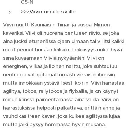
GS-N
>>>
Viivin omalle sivulle
Viivi muutti Kauniaisiin Tiinan ja auspai Mimon
kaveriksi. Viivi oli nuorena pentueen riiviö, se joka
aina juoksi etunenässä ojaan uimaan tai villitsi kaikki
muut pennut hurjaan leikkiin. Leikkisyys onkin hyvä
sana kuvaamaan Viiviä nykyäänkin! Viivi on
energinen, vilkas ja iloinen narttu, joka suhtautuu
neutraalin välinpitämättömästi vieraisiin ihmisiin
mutta innokkaan ystävällisesti koiriin. Viivi harrastaa
agilitya, tokoa, rallytokoa ja flyballia, ja on käynyt
minun kanssa paimentamassa aina välillä. Viivi on
harrastuksissa helposti palkattava, erittäin ahne ja
vauhdikas treenikaveri, joka kulkee agilityssa lujaa
mutta järki pysyy hommassa hyvin mukana.