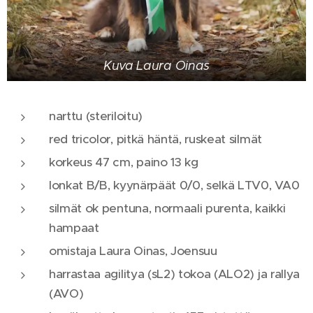
Kuva Laura Oinas
narttu (steriloitu)
red tricolor, pitkä häntä, ruskeat silmät
korkeus 47 cm, paino 13 kg
lonkat B/B, kyynärpäät 0/0, selkä LTV0, VA0
silmät ok pentuna, normaali purenta, kaikki
hampaat
omistaja Laura Oinas, Joensuu
harrastaa agilitya (sL2) tokoa (ALO2) ja rallya
(AVO)