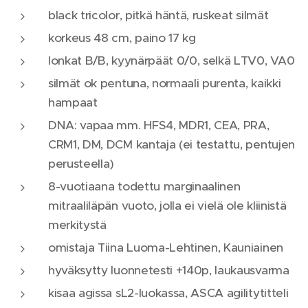
black tricolor, pitkä häntä, ruskeat silmät
korkeus 48 cm, paino 17 kg
lonkat B/B, kyynärpäät 0/0, selkä LTV0, VA0
silmät ok pentuna, normaali purenta, kaikki
hampaat
DNA: vapaa mm. HFS4, MDR1, CEA, PRA,
CRM1, DM, DCM kantaja (ei testattu, pentujen
perusteella)
8-vuotiaana todettu marginaalinen
mitraaliläpän vuoto, jolla ei vielä ole kliinistä
merkitystä
omistaja Tiina Luoma-Lehtinen, Kauniainen
hyväksytty luonnetesti +140p, laukausvarma
kisaa agissa sL2-luokassa, ASCA agilitytitteli