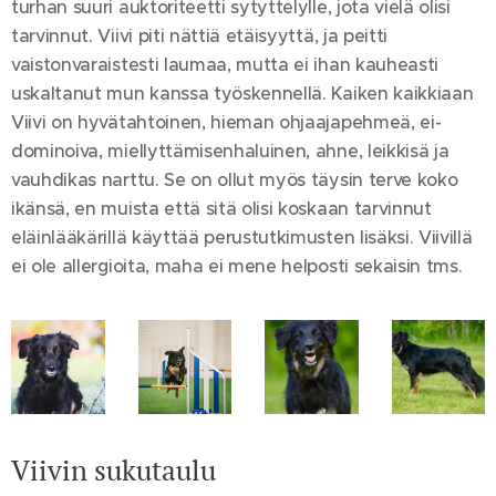
turhan suuri auktoriteetti sytyttelylle, jota vielä olisi
tarvinnut. Viivi piti nättiä etäisyyttä, ja peitti
vaistonvaraistesti laumaa, mutta ei ihan kauheasti
uskaltanut mun kanssa työskennellä. Kaiken kaikkiaan
Viivi on hyvätahtoinen, hieman ohjaajapehmeä, ei-
dominoiva, miellyttämisenhaluinen, ahne, leikkisä ja
vauhdikas narttu. Se on ollut myös täysin terve koko
ikänsä, en muista että sitä olisi koskaan tarvinnut
eläinlääkärillä käyttää perustutkimusten lisäksi. Viivillä
ei ole allergioita, maha ei mene helposti sekaisin tms.
Viivin sukutaulu