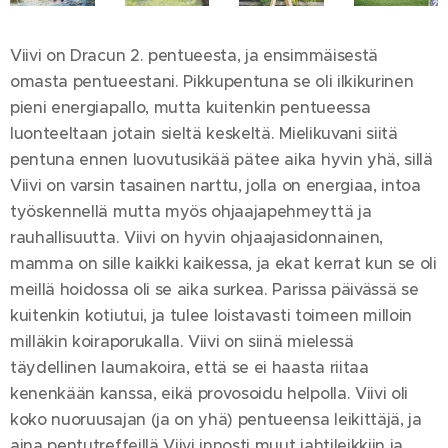
Viivi on Dracun 2. pentueesta, ja ensimmäisestä
omasta pentueestani. Pikkupentuna se oli ilkikurinen
pieni energiapallo, mutta kuitenkin pentueessa
luonteeltaan jotain sieltä keskeltä. Mielikuvani siitä
pentuna ennen luovutusikää pätee aika hyvin yhä, sillä
Viivi on varsin tasainen narttu, jolla on energiaa, intoa
työskennellä mutta myös ohjaajapehmeyttä ja
rauhallisuutta. Viivi on hyvin ohjaajasidonnainen,
mamma on sille kaikki kaikessa, ja ekat kerrat kun se oli
meillä hoidossa oli se aika surkea. Parissa päivässä se
kuitenkin kotiutui, ja tulee loistavasti toimeen milloin
milläkin koiraporukalla. Viivi on siinä mielessä
täydellinen laumakoira, että se ei haasta riitaa
kenenkään kanssa, eikä provosoidu helpolla. Viivi oli
koko nuoruusajan (ja on yhä) pentueensa leikittäjä, ja
aina pentutreffeillä Viivi innosti muut jahtileikkiin ja