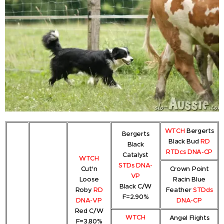
WTCH
Bergerts
Bergerts
Black Bud
RD
Black
RTDcs DNA-CP
Catalyst
WTCH
STDs DNA-
Cut'n
Crown Point
VP
Loose
Racin Blue
Black C/W
Roby
RD
Feather
STDds
F=2.90%
DNA-VP
DNA-CP
Red C/W
WTCH
Angel Flights
F=3.80%