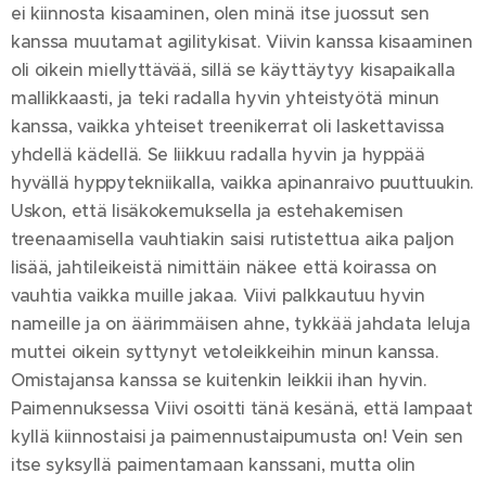
ei kiinnosta kisaaminen, olen minä itse juossut sen
kanssa muutamat agilitykisat. Viivin kanssa kisaaminen
oli oikein miellyttävää, sillä se käyttäytyy kisapaikalla
mallikkaasti, ja teki radalla hyvin yhteistyötä minun
kanssa, vaikka yhteiset treenikerrat oli laskettavissa
yhdellä kädellä. Se liikkuu radalla hyvin ja hyppää
hyvällä hyppytekniikalla, vaikka apinanraivo puuttuukin.
Uskon, että lisäkokemuksella ja estehakemisen
treenaamisella vauhtiakin saisi rutistettua aika paljon
lisää, jahtileikeistä nimittäin näkee että koirassa on
vauhtia vaikka muille jakaa. Viivi palkkautuu hyvin
nameille ja on äärimmäisen ahne, tykkää jahdata leluja
muttei oikein syttynyt vetoleikkeihin minun kanssa.
Omistajansa kanssa se kuitenkin leikkii ihan hyvin.
Paimennuksessa Viivi osoitti tänä kesänä, että lampaat
kyllä kiinnostaisi ja paimennustaipumusta on! Vein sen
itse syksyllä paimentamaan kanssani, mutta olin