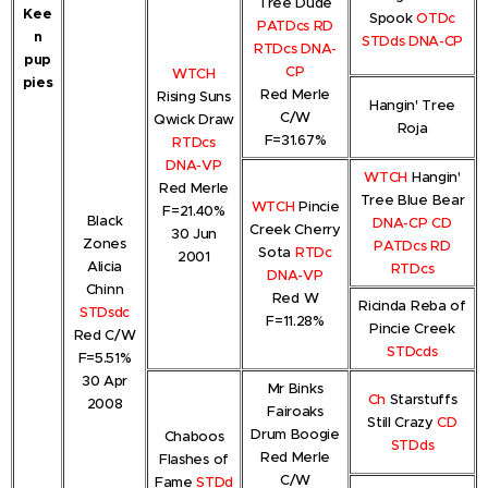
Tree Dude
Kee
Spook
OTDc
PATDcs RD
n
STDds DNA-CP
RTDcs DNA-
pup
CP
WTCH
pies
Red Merle
Rising Suns
Hangin' Tree
C/W
Qwick Draw
Roja
F=31.67%
RTDcs
DNA-VP
WTCH
Hangin'
Red Merle
Tree Blue Bear
WTCH
Pincie
F=21.40%
Black
DNA-CP CD
Creek Cherry
30 Jun
Zones
PATDcs RD
Sota
RTDc
2001
Alicia
RTDcs
DNA-VP
Chinn
Red W
Ricinda Reba of
STDsdc
F=11.28%
Pincie Creek
Red C/W
STDcds
F=5.51%
30 Apr
Mr Binks
Ch
Starstuffs
2008
Fairoaks
Still Crazy
CD
Drum Boogie
Chaboos
STDds
Red Merle
Flashes of
C/W
Fame
STDd