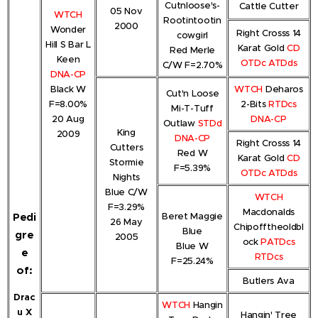
Cutnloose's-
Cattle Cutter
05 Nov
WTCH
Rootintootin
2000
Wonder
Right Crosss 14
cowgirl
Hill S Bar L
Karat Gold
CD
Red Merle
Keen
OTDc ATDds
C/W F=2.70%
DNA-CP
Black W
WTCH
Deharos
Cut'n Loose
F=8.00%
2-Bits
RTDcs
Mi-T-Tuff
20 Aug
DNA-CP
Outlaw
STDd
King
2009
DNA-CP
Right Crosss 14
Cutters
Red W
Karat Gold
CD
Stormie
F=5.39%
OTDc ATDds
Nights
Blue C/W
WTCH
F=3.29%
Macdonalds
Beret Maggie
Pedi
26 May
Chipofftheoldbl
Blue
gre
2005
ock
PATDcs
Blue W
e
RTDcs
F=25.24%
of:
Butlers Ava
Drac
WTCH
Hangin
u X
Hangin' Tree