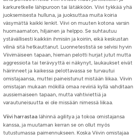
karkuretkelle lähipuroon tai lätäkköön. Viivi tykkää yhä
juoksemisesta hulluna, ja juoksuttaa muita koiria
väsymättä kaikki lenkit. Viivi on muuten kotona varsin
huomaamaton, hiljainen ja helppo. Se suhtautuu
ystävällisesti kaikkiin ihmisiin ja koiriin, eikä keskustan
vilinä sitä hetkauttanut. Luonnetestistä se selvisi hyvin
Viivimäiseen tapaan, hieman pelotti hurjat jutut mutta
aggressiota tai terävyyttä ei näkynyt, laukaukset eivät
häirinneet ja kaikessa pelottavassa se turvautui
omistajaansa, muttei paineistunut mistään liikaa. Viivin
omistajan mukaan mökillä omaa reviiriä kyllä vahditaan
aussiemaiseen tapaan, mutta vahtiviettiä ja
varautuneisuutta ei ole missään nimessä liikaa.
Viivi harrastaa
lähinnä agilitya ja tokoa omistajansa
kanssa, ja muutaman kerran se on ollut myös
tutustumassa paimennukseen. Koska Viivin omistajaa