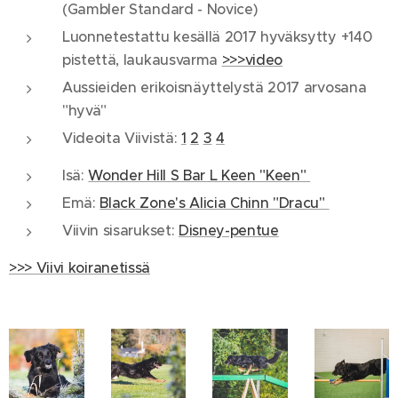
(Gambler Standard - Novice)
Luonnetestattu kesällä 2017 hyväksytty +140
pistettä, laukausvarma
>>>video
Aussieiden erikoisnäyttelystä 2017 arvosana
"hyvä"
Videoita Viivistä:
1
2
3
4
Isä:
Wonder Hill S Bar L Keen "Keen"
Emä:
Black Zone's Alicia Chinn "Dracu"
Viivin sisarukset:
Disney-pentue
>>>
Viivi koiranetissä